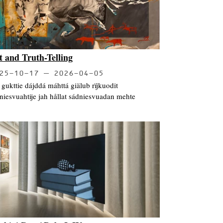
t and Truth-Telling
25-10-17
2026-04-05
 gukttie dájddá máhttá giälub rïjkuodit
niesvuahtije jah hållat sádniesvuadan mehte