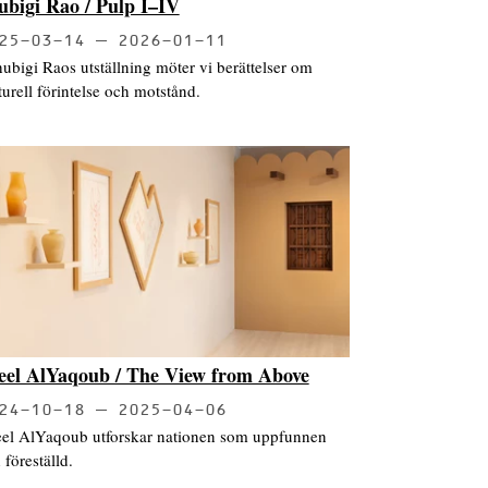
ubigi Rao / Pulp I–IV
25-03-14
2026-01-11
hubigi Raos utställning möter vi berättelser om
turell förintelse och motstånd.
eel AlYaqoub / The View from Above
24-10-18
2025-04-06
el AlYaqoub utforskar nationen som uppfunnen
 föreställd.