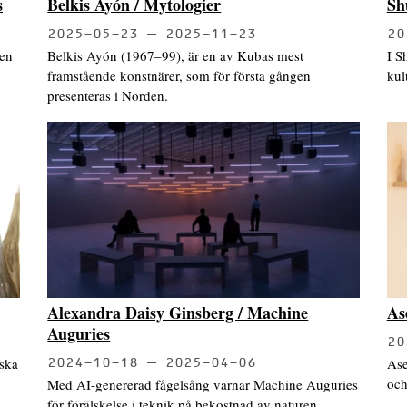
s
Belkis Ayón / Mytologier
Sh
2025-05-23
2025-11-23
20
 en
Belkis Ayón (1967–99), är en av Kubas mest
I S
framstående konstnärer, som för första gången
kul
presenteras i Norden.
Alexandra Daisy Ginsberg / Machine
As
Auguries
20
nska
Ase
2024-10-18
2025-04-06
och
Med AI-genererad fågelsång varnar Machine Auguries
för förälskelse i teknik på bekostnad av naturen.