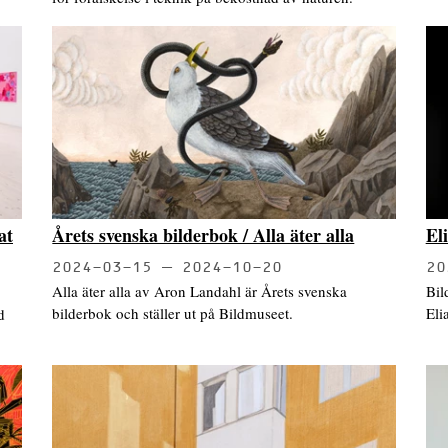
at
Årets svenska bilderbok / Alla äter alla
El
2024-03-15
2024-10-20
20
Alla äter alla av Aron Landahl är Årets svenska
Bil
bilderbok och ställer ut på Bildmuseet.
Eli
d