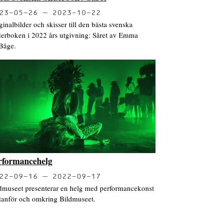
23-05-26
2023-10-22
ginalbilder och skisser till den bästa svenska
derboken i 2022 års utgivning: Såret av Emma
Båge.
rformancehelg
22-09-16
2022-09-17
dmuseet presenterar en helg med performancekonst
utanför och omkring Bildmuseet.