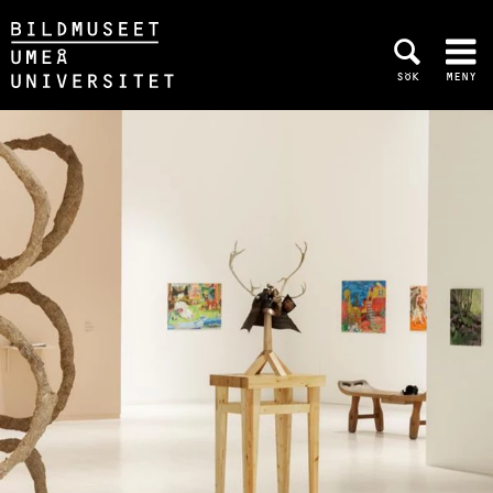
Hoppa direkt till innehållet
SÖK
MENY
Huvudmenyn dold.