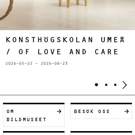
KONSTHÖGSKOLAN UMEÅ
/ OF LOVE AND
CARE
2026-05-22 - 2026-08-23
Bild nummer 0 a
Aktuell bild.
Bild nummer
Bild num
OM
BESÖK OSS
BILDMUSEET