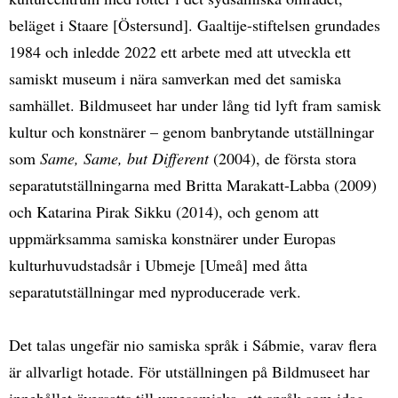
beläget i Staare [Östersund]. Gaaltije-stiftelsen grundades
1984 och inledde 2022 ett arbete med att utveckla ett
samiskt museum i nära samverkan med det samiska
samhället. Bildmuseet har under lång tid lyft fram samisk
kultur och konstnärer – genom banbrytande utställningar
som
Same, Same, but Different
(2004), de första stora
separatutställningarna med Britta Marakatt-Labba (2009)
och Katarina Pirak Sikku (2014), och genom att
uppmärksamma samiska konstnärer under Europas
kulturhuvudstadsår i Ubmeje [Umeå] med åtta
separatutställningar med nyproducerade verk.
Det talas ungefär nio samiska språk i Sábmie, varav flera
är allvarligt hotade. För utställningen på Bildmuseet har
innehållet översatts till umesamiska, ett språk som idag