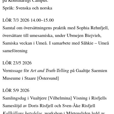
Språk: Svenska och norska
LÖR 7/3 2026 14.00–15.00
Samtal om översättningens praktik med Sophia Rehnfjell,
översättare till umesamiska, under Ubmejen Biejvieh,
Samiska veckan i Umeå. I samarbete med Såhkie – Umeå
sameförening
LÖR 23/5 2026
Vernissage för
Art and Truth-Telling
på Gaaltije Saemien
Museume i Staare [Östersund]
LÖR 5/9 2026
Samlingsdag i Vualtjere [Vilhelmina] Visning i Risfjells
Sameslöjd av Doris Risfjell och Sven-Åke Risfjell
Kallkällans betydelse,
workshop i Mårtensliden ledd av