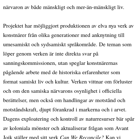
närvaron av både mänskligt och mer-än-mänskligt liv.
Projektet har möjliggjort produktionen av elva nya verk av
konstnärer från olika generationer med anknytning till
umesamiskt och sydsamiskt språkområde. De teman som
löper genom verken är inte direkta svar på
sanningskommissionen, utan speglar konstnärernas
pågående arbete med de historiska erfarenheter som
format samiskt liv och kultur. Verken vittnar om förluster
och om den samiska närvarons osynlighet i officiella
berättelser, men också om handlingar av motstånd och
motståndskraft, djupt förankrad i markerna och i arvet.
Dagens exploatering och kontroll av naturresurser bär spår
av koloniala mönster och aktualiserar frågan som Avant
Joik ställer med sitt verk
Can We Reconcile?
Kan vi