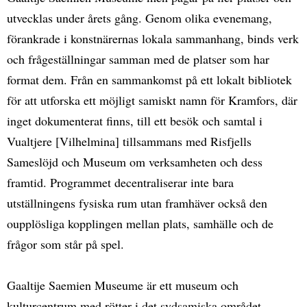
utvecklas under årets gång. Genom olika evenemang,
förankrade i konstnärernas lokala sammanhang, binds verk
och frågeställningar samman med de platser som har
format dem. Från en sammankomst på ett lokalt bibliotek
för att utforska ett möjligt samiskt namn för Kramfors, där
inget dokumenterat finns, till ett besök och samtal i
Vualtjere [Vilhelmina] tillsammans med Risfjells
Sameslöjd och Museum om verksamheten och dess
framtid. Programmet decentraliserar inte bara
utställningens fysiska rum utan framhäver också den
oupplösliga kopplingen mellan plats, samhälle och de
frågor som står på spel.
Gaaltije Saemien Museume är ett museum och
kulturcentrum med rötter i det sydsamiska området,