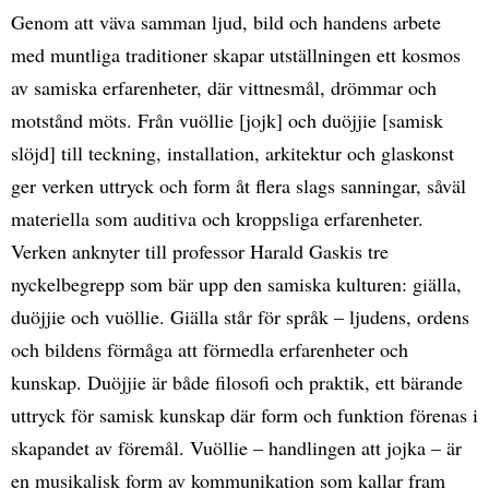
Genom att väva samman ljud, bild och handens arbete
med muntliga traditioner skapar utställningen ett kosmos
av samiska erfarenheter, där vittnesmål, drömmar och
motstånd möts. Från vuöllie [jojk] och duöjjie [samisk
slöjd] till teckning, installation, arkitektur och glaskonst
ger verken uttryck och form åt flera slags sanningar, såväl
materiella som auditiva och kroppsliga erfarenheter.
Verken anknyter till professor Harald Gaskis tre
nyckelbegrepp som bär upp den samiska kulturen: giälla,
duöjjie och vuöllie. Giälla står för språk – ljudens, ordens
och bildens förmåga att förmedla erfarenheter och
kunskap. Duöjjie är både filosofi och praktik, ett bärande
uttryck för samisk kunskap där form och funktion förenas i
skapandet av föremål. Vuöllie – handlingen att jojka – är
en musikalisk form av kommunikation som kallar fram