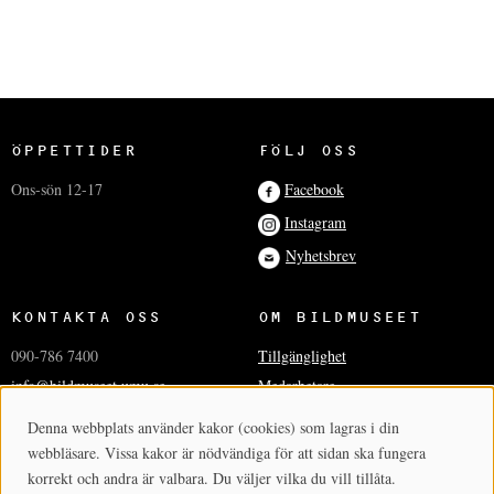
ÖPPETTIDER
FÖLJ OSS
Ons-sön 12-17
Facebook
Instagram
Nyhetsbrev
KONTAKTA OSS
OM BILDMUSEET
090-786 7400
Tillgänglighet
info@bildmuseet.umu.se
Medarbetare
Besöksadress
Press och media
Denna webbplats använder kakor (cookies) som lagras i din
Cookie-samtycke
Post- och fakturaadresser
Hantera kakor
webbläsare. Vissa kakor är nödvändiga för att sidan ska fungera
korrekt och andra är valbara. Du väljer vilka du vill tillåta.