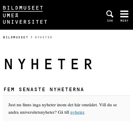
Hoppa direkt till innehållet
SÖK
MENY
Huvudmenyn dold.
DU ÄR HÄR:
BILDMUSEET
NYHETER
NYHETER
FEM SENASTE NYHETERNA
Just nu finns inga nyheter inom det här området. Vill du se
andra universitetsnyheter? Gå till
nyheter
.