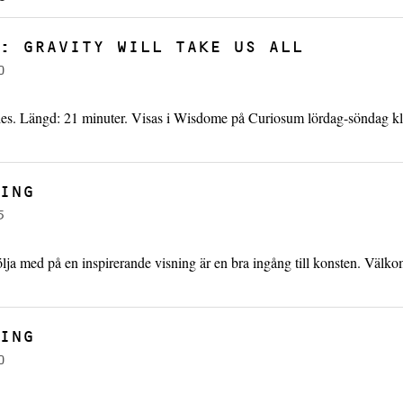
: GRAVITY WILL TAKE US ALL
0
es. Längd: 21 minuter. Visas i Wisdome på Curiosum lördag-söndag kl
ING
5
ölja med på en inspirerande visning är en bra ingång till konsten. Välk
ING
0