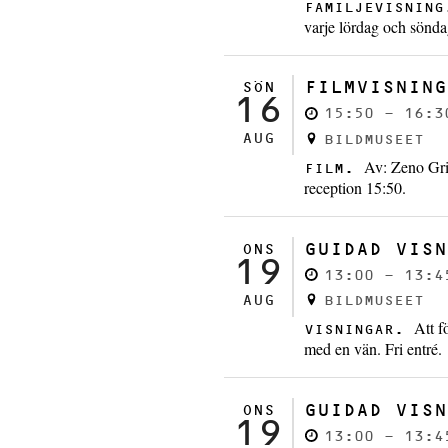
FAMILJEVISNIN
varje lördag och sönda
FILMVISNING
SÖN
16
15:50 - 16:3
AUG
BILDMUSEET
Av: Zeno Gri
FILM.
reception 15:50.
GUIDAD VISN
ONS
19
13:00 - 13:4
AUG
BILDMUSEET
Att f
VISNINGAR.
med en vän. Fri entré.
GUIDAD VISN
ONS
19
13:00 - 13:4