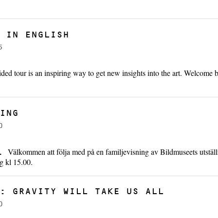
 IN ENGLISH
5
ded tour is an inspiring way to get new insights into the art. Welcome b
ING
0
Välkommen att följa med på en familjevisning av Bildmuseets utstäl
G.
g kl 15.00.
: GRAVITY WILL TAKE US ALL
0