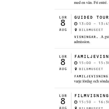
med en vän. Fri entré.
GUIDED TOUR
LÖR
8
13:00 - 13:4
AUG
BILDMUSEET
A gui
VISNINGAR.
admission.
FAMILJEVISN
LÖR
8
15:00 - 15:3
AUG
BILDMUSEET
FAMILJEVISNIN
varje lördag och sönda
FILMVISNING
LÖR
8
15:50 - 16:3
AUG
BILDMUSEET