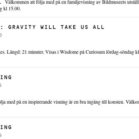
Välkommen att följa med på en familjevisning av Bildmuseets utstäl
G.
g kl 15.00.
: GRAVITY WILL TAKE US ALL
0
es. Längd: 21 minuter. Visas i Wisdome på Curiosum lördag-söndag kl
ING
5
ölja med på en inspirerande visning är en bra ingång till konsten. Välk
ING
5