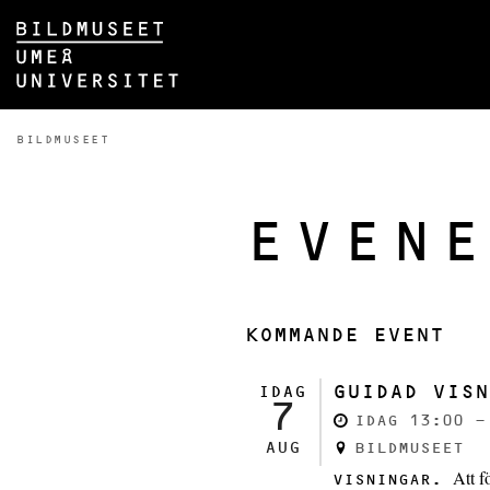
Hoppa direkt till innehållet
Huvudmenyn dold.
DU ÄR HÄR:
BILDMUSEET
EVENE
KOMMANDE EVENT
GUIDAD VISN
IDAG
7
IDAG 13:00 -
AUG
BILDMUSEET
Att f
VISNINGAR.