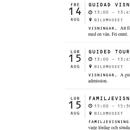
GUIDAD VISN
FRE
14
13:00 - 13:4
AUG
BILDMUSEET
Att f
VISNINGAR.
med en vän. Fri entré.
GUIDED TOUR
LÖR
15
13:00 - 13:4
AUG
BILDMUSEET
A gui
VISNINGAR.
admission.
FAMILJEVISN
LÖR
15
15:00 - 15:3
AUG
BILDMUSEET
FAMILJEVISNIN
varje lördag och sönda