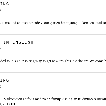
ING
5
ölja med på en inspirerande visning är en bra ingång till konsten. Välk
 IN ENGLISH
5
ded tour is an inspiring way to get new insights into the art. Welcome b
ING
0
Välkommen att följa med på en familjevisning av Bildmuseets utstäl
G.
g kl 15.00.