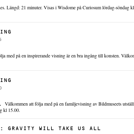
es. Längd: 21 minuter. Visas i Wisdome på Curiosum lördag-söndag kl
ING
5
ölja med på en inspirerande visning är en bra ingång till konsten. Välk
ING
0
Välkommen att följa med på en familjevisning av Bildmuseets utstäl
G.
g kl 15.00.
: GRAVITY WILL TAKE US ALL