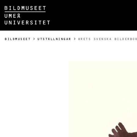
Hoppa direkt till innehållet
Huvudmenyn dold.
DU ÄR HÄR:
BILDMUSEET
UTSTÄLLNINGAR
ÅRETS SVENSKA BILDERBO