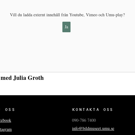
Vill du ladda externt innehåll från Youtube, Vimeo och Umu-play?
Ja
 med Julia Groth
J OSS
KONTAKTA OSS
cebook
090-786 7400
info@bildmuseet.umu.se
stagram