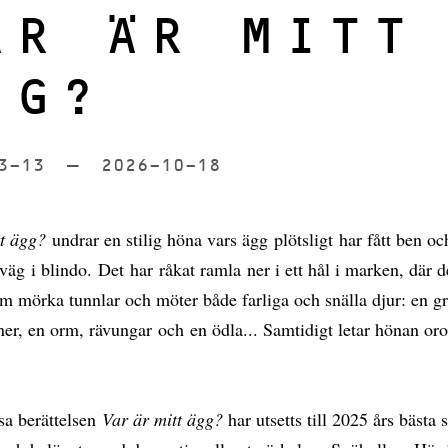
AR ÄR MITT
GG?
03-13
till
2026-10-18
tt ägg?
undrar en stilig höna vars ägg plötsligt har fått ben oc
iväg i blindo. Det har råkat ramla ner i ett hål i marken, där de
 mörka tunnlar och möter både farliga och snälla djur: en grä
er, en orm, rävungar och en ödla... Samtidigt letar hönan oro
d.
sa berättelsen
Var är mitt ägg?
har utsetts till 2025 års bästa