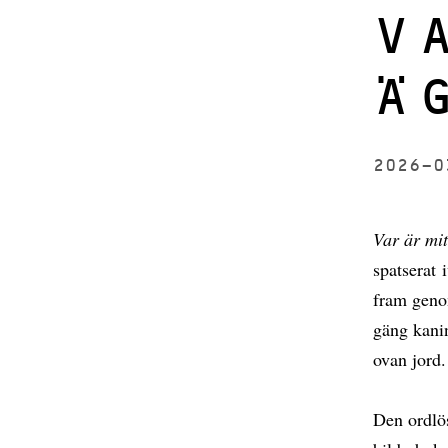
V
Ä
2026-
Var är mi
spatserat 
fram genom
gäng kanin
ovan jor
Den ordlö