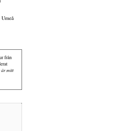
i
t, Umeå
ur från
erat
 är mitt