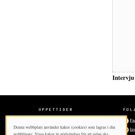
Intervju
ÖPPETTIDER
FÖL
Ons-sön 12-17
Fa
Denna webbplats använder kakor (cookies) som lagras i din
In
Cookie-samtycke
webbläsare. Vissa kakor är nödvändiga för att sidan ska