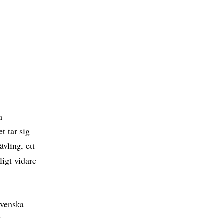
h
t tar sig
vling, ett
ligt vidare
 svenska