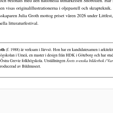
 och belönats med den nationella utmärkelsen Snöbollen. Här 
gen visas originalillustrationerna i oljepastell och skrapteknik.
sskaparen Julia Groth mottog priset våren 2026 under Littfes
ella litteraturfestival.
oth
(f. 1988) är verksam i Järvsö. Hon har en kandidatexamen i arkitekt
högskolan i Umeå, en master i design från HDK i Göteborg och har stud
 Östra Grevie folkhögskola. Utställningen
Årets svenska bilderbok / Var
producerad av Bildmuseet.