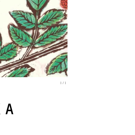
1
/
1
KA