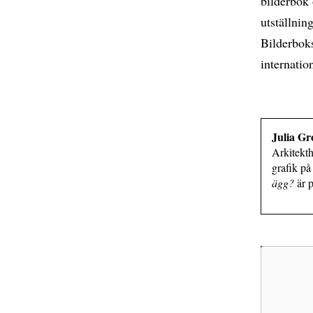
bilderbok
utställnin
Bilderbok
internation
Julia Gr
Arkitekt
grafik på
ägg?
är 