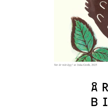
Var är mitt ägg?
av Julia Groth, 2025
Å
B