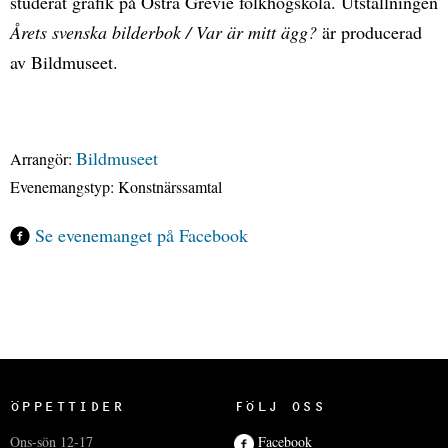
studerat grafik på Östra Grevie folkhögskola. Utställningen
Årets svenska bilderbok / Var är mitt ägg?
är producerad
av Bildmuseet.
Bildmuseet
Arrangör:
Evenemangstyp:
Konstnärssamtal
Se evenemanget på Facebook
ÖPPETTIDER
FÖLJ OSS
Ons-sön 12-17
Facebook