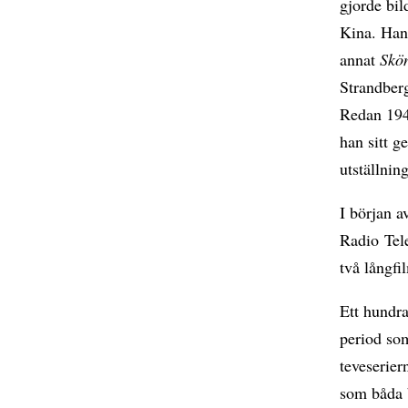
gjorde bil
Kina. Han 
annat
Skö
Strandber
Redan 1948
han sitt 
utställni
I början a
Radio Tele
två långfi
Ett hundra
period som
teveserie
som båda 