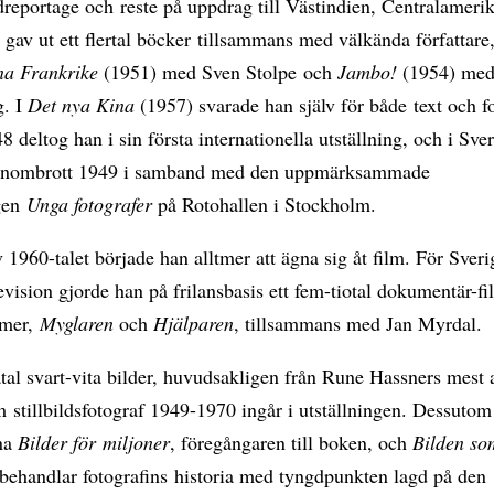
dreportage och reste på uppdrag till Västindien, Centralameri
gav ut ett flertal böcker tillsammans med välkända författare
na Frankrike
(1951) med Sven Stolpe och
Jambo!
(1954) med
g. I
Det nya Kina
(1957) svarade han själv för både text och fo
 deltog han i sin första internationella utställning, och i Sver
genombrott 1949 i samband med den uppmärksammade
ngen
Unga fotografer
på Rotohallen i Stockholm.
v 1960-talet började han alltmer att ägna sig åt film. För Sveri
vision gjorde han på frilansbasis ett fem-tiotal dokumentär-f
lmer,
Myglaren
och
Hjälparen
, tillsammans med Jan Myrdal.
tal svart-vita bilder, huvudsakligen från Rune Hassners mest 
 stillbildsfotograf 1949-1970 ingår i utställningen. Dessutom
rna
Bilder för miljoner
, föregångaren till boken, och
Bilden so
behandlar fotografins historia med tyngdpunkten lagd på den