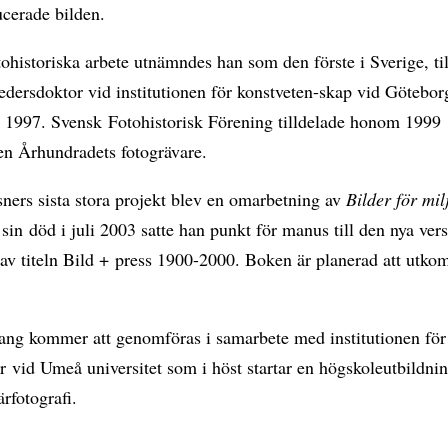
cerade bilden.
otohistoriska arbete utnämndes han som den förste i Sverige, til
hedersdoktor vid institutionen för konstveten-skap vid Götebor
et 1997. Svensk Fotohistorisk Förening tilldelade honom 1999
en Århundradets fotogrävare.
ers sista stora projekt blev en omarbetning av
Bilder för mil
 sin död i juli 2003 satte han punkt för manus till den nya ver
av titeln Bild + press 1900-2000. Boken är planerad att utk
ng kommer att genomföras i samarbete med institutionen för
 vid Umeå universitet som i höst startar en högskoleutbildnin
rfotografi.