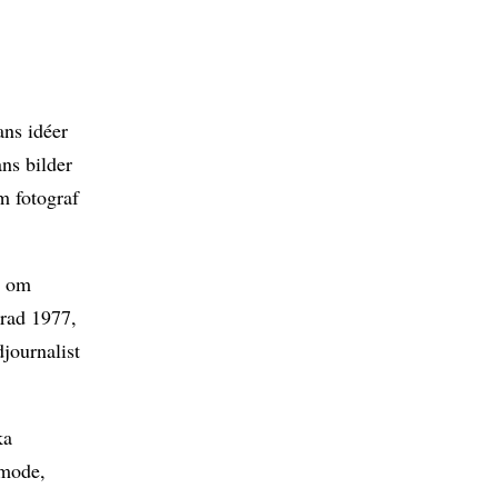
ans idéer
ans bilder
m fotograf
t om
rad 1977,
djournalist
ka
 mode,