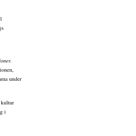
l
gs
joner.
sionen,
omma under
 kultur
g i