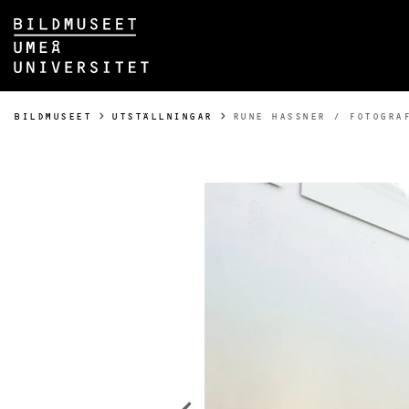
Hoppa direkt till innehållet
Huvudmenyn dold.
DU ÄR HÄR:
BILDMUSEET
UTSTÄLLNINGAR
RUNE HASSNER / FOTOGRA