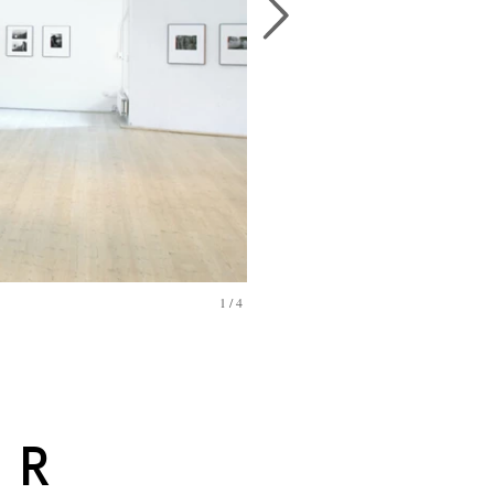
1
/
4
R
ER