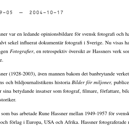
09-05
till
2004-10-17
er var en ledande opinionsbildare för svensk fotografi och h
halvt sekel influerat dokumentär fotografi i Sverige. Nu visas h
ingen
Fotografier
, en retrospektiv översikt av Hassners verk so
e.
ner (1928-2003), även mannen bakom det banbrytande verke
ns och bildjournalistikens historia
Bilder för miljoner,
publice
r sina betydande insatser som fotograf, filmare, författare, bil
storiker.
 som bas arbetade Rune Hassner mellan 1949-1957 för svens
r och förlag i Europa, USA och Afrika. Hassner fotograferade