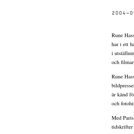
2004-
Rune Hassn
har i ett 
i utställn
och filmar
Rune Hass
bildpresse
är känd fö
och fotohi
Med Paris
tidskrifte