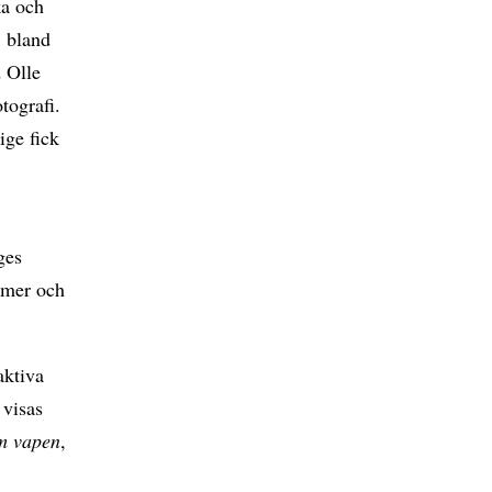
ka och
, bland
 Olle
tografi.
ige fick
ges
ilmer och
aktiva
 visas
m vapen
,