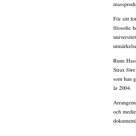
massprodu
För sitt f
filosofie 
universit
utmärkels
Rune Hassn
Strax före
som han g
år 2004.
Arrangema
och medier
dokumentä