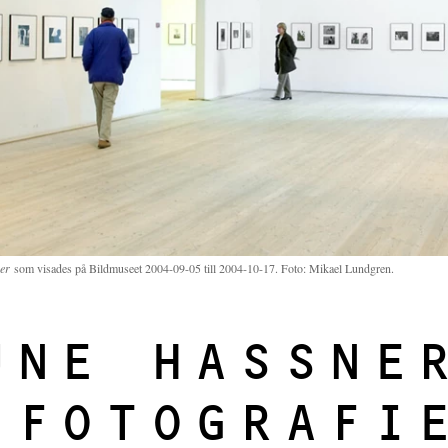
ier
som visades på Bildmuseet 2004-09-05 till 2004-10-17. Foto: Mikael Lundgren.
UNE HASSNE
 FOTOGRAFI