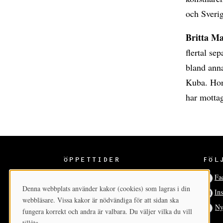
och Sverig
Britta M
flertal se
bland ann
Kuba. Hon 
har mottag
ÖPPETTIDER
FÖL
Ons-sön 12-17
Fa
Denna webbplats använder kakor (cookies) som lagras i din
In
Cookie-samtycke
webbläsare. Vissa kakor är nödvändiga för att sidan ska
Ny
fungera korrekt och andra är valbara. Du väljer vilka du vill
tillåta.