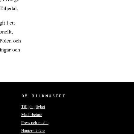
Täljedal.
t i ett
onellt,
 Polen och
lingar och
OM BILDMUSEET
Tillgänglighet
Medarbetare
Press och media
Hantera kakor