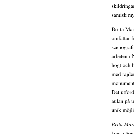
skildringa
samisk my
Britta Ma
omfattar f
scenografi
arbeten i 
högt och h
med rajden
monumental
Det utför
aulan på u
unik möjli
Brita Mar
konstnären