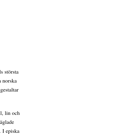
s största
n norska
gestaltar
l, lin och
räglade
 I episka