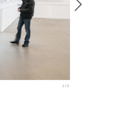
1
/
3