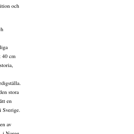
dition och
ch
,
liga
tt 40 cm
storia,
rdigställa.
den stora
ått en
i Sverige.
ten av
a, i Norge