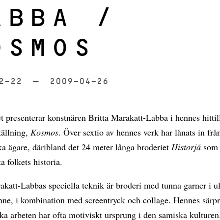
ABBA /
OSMOS
02-22
till
2009-04-26
 presenterar konstnären Britta Marakatt-Labba i hennes hittill
tällning,
Kosmos
. Över sextio av hennes verk har lånats in frå
a ägare, däribland det 24 meter långa broderiet
Historjá
som 
a folkets historia.
akatt-Labbas speciella teknik är broderi med tunna garner i ul
inne, i kombination med screentryck och collage. Hennes särp
ka arbeten har ofta motiviskt ursprung i den samiska kulturen.