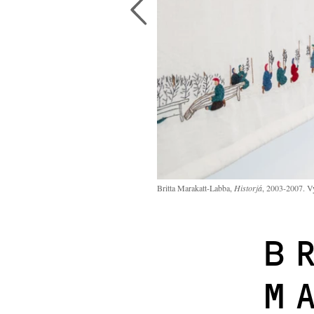
Britta Marakatt-Labba,
Historjá
, 2003-2007. Vy
B
M