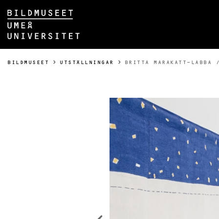
Hoppa direkt till innehållet
Huvudmenyn dold.
DU ÄR HÄR:
BILDMUSEET
UTSTÄLLNINGAR
BRITTA MARAKATT-LABBA 