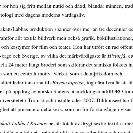
r rör hon sig fritt mellan nutid och dåtid, blandar minnen, tra
tologi med dagens moderna vardagsliv.
rakatt-Labbas produktion spänner över mer än tre decennier o
ramför allt textila bildverk men också grafik, bokillustrationer
 och kostymer för film och teater. Hon har utfört en rad offent
Norge och Sverige, av vilka det märkvärdigaste är
Historjá
, e
ela 24 meter långt broderi som skildrar det samiska folkets hi
 som ett centralt motiv. Verket, som i detaljrikedom och
itet leder tankarna till
Bayeuxtapeten
, tog nära fyra år att fä
des på uppdrag av norska Statens utsmykkingsfond/KORO för 
niversitetet i Tromsö och installerades 2007. Bildmuseet har f
ghet att presentera detta verk, som nu för första gången visas 
akatt-Labba / Kosmos
består totalt av drygt sextio textila arbe
, inlånade från ett trettiotal olika ägare, offentliga och privat