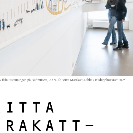
 från utställningen på Bildmuseet, 2009. © Britta Marakatt-Labba / Bildupphovsrätt 2025
RITTA
ARAKATT-