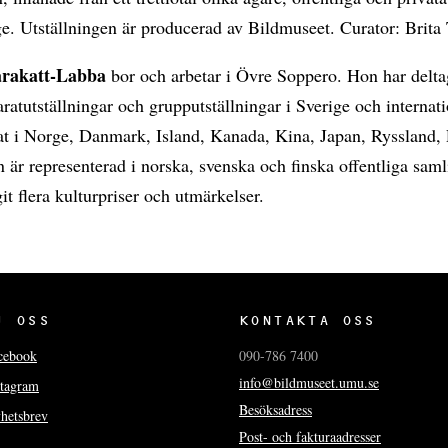
e. Utställningen är producerad av Bildmuseet. Curator: Brita 
arakatt-Labba
bor och arbetar i Övre Soppero. Hon har deltagi
paratutställningar och grupputställningar i Sverige och internati
at i Norge, Danmark, Island, Kanada, Kina, Japan, Ryssland,
är representerad i norska, svenska och finska offentliga sam
it flera kulturpriser och utmärkelser.
J OSS
KONTAKTA OSS
cebook
090-786 7400
info@bildmuseet.umu.se
stagram
Besöksadress
hetsbrev
Post- och fakturaadresser