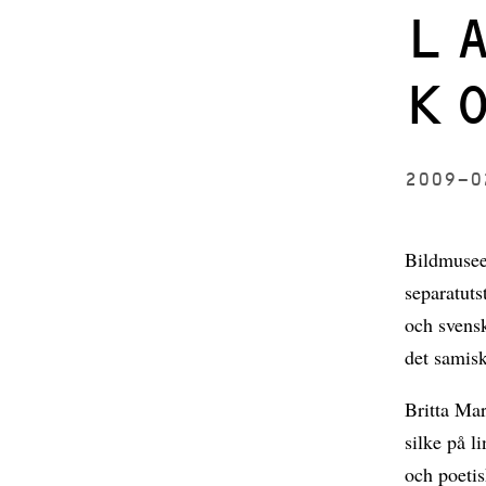
L
K
2009-
Bildmuseet
separatuts
och svensk
det samisk
Britta Mar
silke på l
och poetis