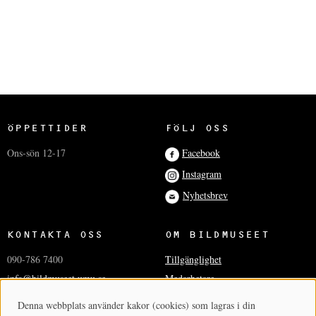
ÖPPETTIDER
FÖLJ OSS
Ons-sön 12-17
Facebook
Instagram
Nyhetsbrev
KONTAKTA OSS
OM BILDMUSEET
090-786 7400
Tillgänglighet
info@bildmuseet.umu.se
Medarbetare
Besöksadress
Press och media
Denna webbplats använder kakor (cookies) som lagras i din
Cookie-samtycke