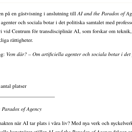
 på en gästvisning i anslutning till
AI and the Paradox of A
la agenter och sociala botar i det politiska samtalet med profe
vi vid Centrum för transdisciplinär AI, som forskar om teknik,
iga rättigheter.
ng:
Vem där? – Om artificiella agenter och sociala botar i det 
antal platser
_____________________
e Paradox of Agency
kten när AI tar plats i våra liv? Med nya verk och nyckelver
nella konstnärer ställer
AI and the Paradox of Agency
frågor 