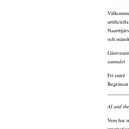
Välkommen
artificiel
Naarttijär
och mänskl
Gästvisni
samtalet
Fri entré
Begränsat 
________
AI and th
Vem har ma
internatio