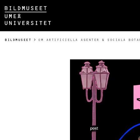
Hoppa direkt till innehållet
Huvudmenyn dold.
DU ÄR HÄR:
BILDMUSEET
OM ARTIFICIELLA AGENTER & SOCIALA BOTA