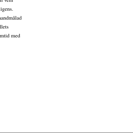
ligens.
t handmålad
llets
ramtid med