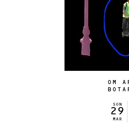
OM A
BOTA
SÖN
29
MAR