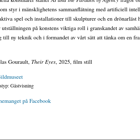
som styr i mänsklighetens sammanflätning med artificiell intel
aktiva spel och installationer till skulpturer och en drönarläs
ar utställningen på konstens viktiga roll i granskandet av samhä
 till ny teknik och i formandet av vårt sätt att tänka om en f
olas Gourault,
Their Eyes
, 2025, film still
ildmuseet
typ:
Gästvisning
nemanget på Facebook