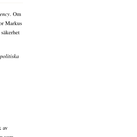
gency
. Om
ssor Markus
 säkerhet
politiska
k av
om vem