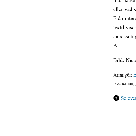
eller vad 
Från inter
textil vis
anpassning
AI.
Bild: Nic
B
Arrangör:
Evenemangs
Se eve