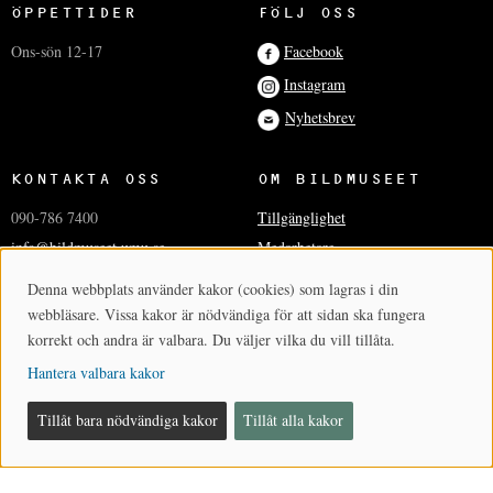
ÖPPETTIDER
FÖLJ OSS
Ons-sön 12-17
Facebook
Instagram
Nyhetsbrev
KONTAKTA OSS
OM BILDMUSEET
090-786 7400
Tillgänglighet
info@bildmuseet.umu.se
Medarbetare
Besöksadress
Press och media
Denna webbplats använder kakor (cookies) som lagras i din
Cookie-samtycke
Post- och fakturaadresser
Hantera kakor
webbläsare. Vissa kakor är nödvändiga för att sidan ska fungera
korrekt och andra är valbara. Du väljer vilka du vill tillåta.
Hantera valbara kakor
BILDMUSEET
- EN DEL AV KONSTNÄRLIGT
CAMPUS
Tillåt bara nödvändiga kakor
Tillåt alla kakor
VID
UMEÅ UNIVERSITET