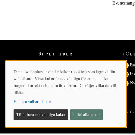
Evenemangs
ÖPPETTIDER
FÖL
Ons-sön 12-17
Fa
Denna webbplats använder kakor (cookies) som lagras i din
In
Cookie-samtycke
webbläsare. Vissa kakor är nödvändiga för att sidan ska
Ny
fungera korrekt och andra är valbara. Du väljer vilka du vill
tillåta.
Hantera valbara kakor
BILDMUSEET
- EN DEL AV KONSTNÄR
Tillåt bara nödvändiga kakor
Tillåt alla kakor
VID
UMEÅ UNIVERSITET