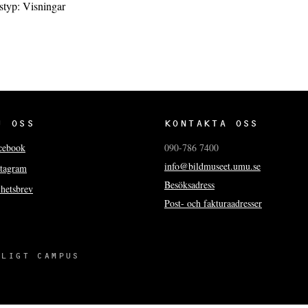
typ:
Visningar
J OSS
KONTAKTA OSS
cebook
090-786 7400
info@bildmuseet.umu.se
stagram
Besöksadress
hetsbrev
Post- och fakturaadresser
LIGT CAMPUS