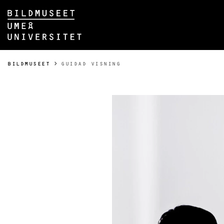
Hoppa direkt till innehållet
Huvudmenyn dold.
DU ÄR HÄR:
BILDMUSEET
GUIDAD VISNING