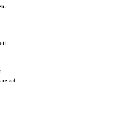
en.
ill
h
tare och