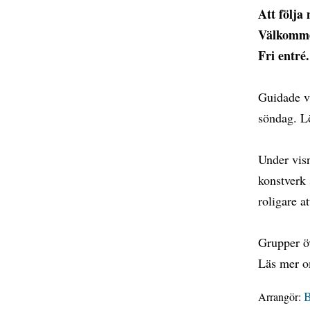
Att följa
Välkommen
Fri entré.
Guidade vi
söndag. L
Under visn
konstverk 
roligare a
Grupper ö
Läs mer o
B
Arrangör: