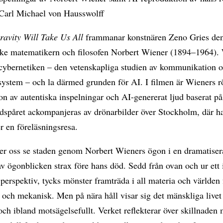
Carl Michael von Hausswolff
ravity Will Take Us All
frammanar konstnären Zeno Gries de
ke matematikern och filosofen Norbert Wiener (1894–1964).
cybernetiken – den vetenskapliga studien av kommunikation 
 system – och la därmed grunden för AI. I filmen är Wieners r
n av autentiska inspelningar och AI-genererat ljud baserat p
udspåret ackompanjeras av drönarbilder över Stockholm, där h
 en föreläsningsresa.
ter oss se staden genom Norbert Wieners ögon i en dramatise
av ögonblicken strax före hans död. Sedd från ovan och ur ett 
perspektiv, tycks mönster framträda i all materia och världen
och mekanisk. Men på nära håll visar sig det mänskliga livet
ch ibland motsägelsefullt. Verket reflekterar över skillnaden 