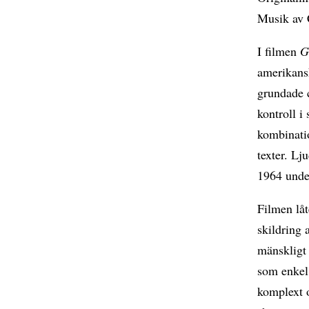
Musik av 
I filmen
G
amerikans
grundade 
kontroll i
kombinatio
texter. Lj
1964 under
Filmen lå
skildring 
mänskligt 
som enkel 
komplext o