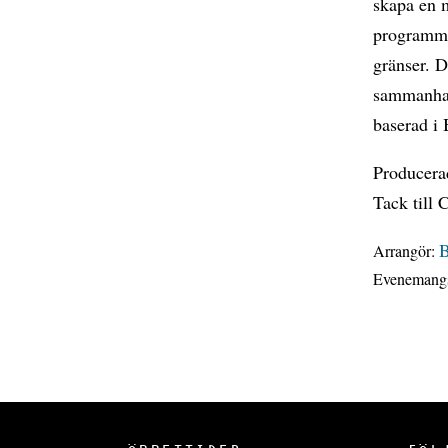
skapa en m
programmer
gränser. D
sammanhan
baserad i 
Producera
Tack till
B
Arrangör:
Evenemangs