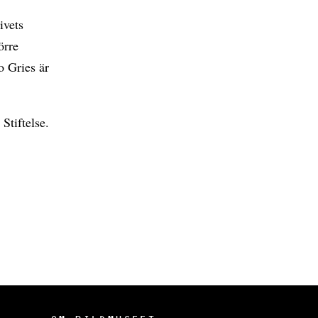
ivets
örre
 Gries är
Stiftelse.