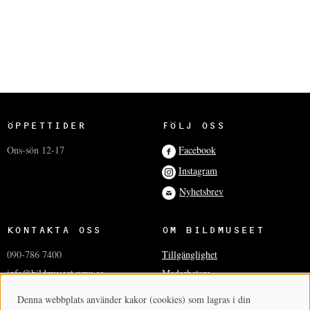
ÖPPETTIDER
FÖLJ OSS
Ons-sön 12-17
Facebook
Instagram
Nyhetsbrev
KONTAKTA OSS
OM BILDMUSEET
090-786 7400
Tillgänglighet
info@bildmuseet.umu.se
Medarbetare
Besöksadress
Press och media
Denna webbplats använder kakor (cookies) som lagras i din
Cookie-samtycke