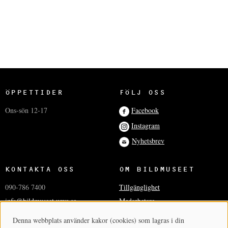
ÖPPETTIDER
FÖLJ OSS
Ons-sön 12-17
Facebook
Instagram
Nyhetsbrev
KONTAKTA OSS
OM BILDMUSEET
090-786 7400
Tillgänglighet
info@bildmuseet.umu.se
Medarbetare
Besöksadress
Press och media
Denna webbplats använder kakor (cookies) som lagras i din
Cookie-samtycke